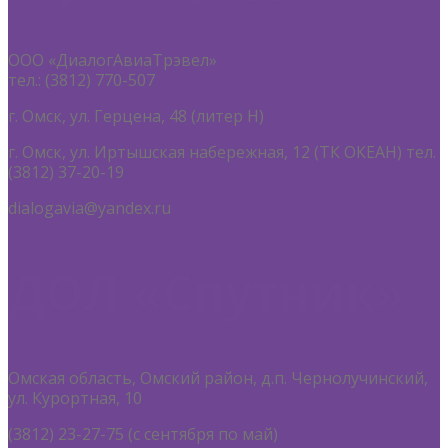
ООО «ДиалогАвиаТрэвел»
тел.: (3812) 770-507
г. Омск, ул. Герцена, 48 (литер Н)
г. Омск, ул. Иртышская набережная, 12 (ТК ОКЕАН) тел.
(3812) 37-20-19
dialogavia@yandex.ru
ДОЛ «Спутник»
Омская область, Омский район, д.п. Чернолучинский,
ул. Курортная, 10
(3812) 23-27-75 (с сентября по май)