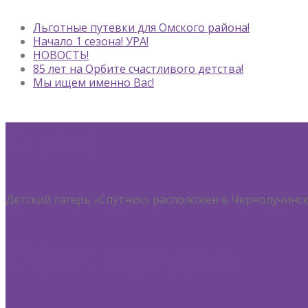
Льготные путевки для Омского района!
Начало 1 сезона! УРА!
НОВОСТЬ!
85 лет на Орбите счастливого детства!
Мы ищем именно Вас!
О нас
Детский лагерь «Спутник» расположен в Чернолучинск
Офис продаж