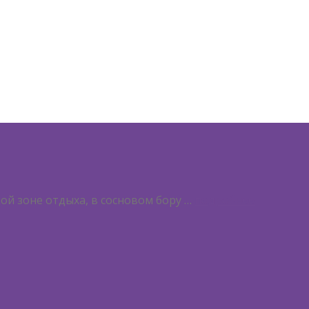
ой зоне отдыха, в сосновом бору …
подробнее