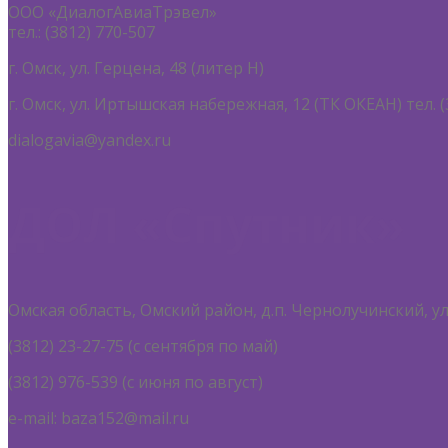
ООО «ДиалогАвиаТрэвел»
тел.: (3812) 770-507
г. Омск, ул. Герцена, 48 (литер Н)
г. Омск, ул. Иртышская набережная, 12 (ТК ОКЕАН) тел. (
dialogavia@yandex.ru
ДОЛ «Спутник»
Омская область, Омский район, д.п. Чернолучинский, ул
(3812) 23-27-75 (с сентября по май)
(3812) 976-539 (с июня по август)
e-mail: baza152@mail.ru