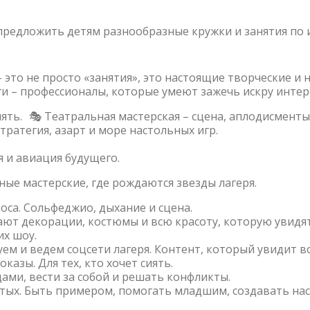
редложить детям разнообразные кружки и занятия по 
– это не просто «занятия», это настоящие творческие 
ги – профессионалы, которые умеют зажечь искру интер
амять. 🎭 Театральная мастерская – сцена, аплодисмент
тратегия, азарт и море настольных игр.
я и авиация будущего.
ные мастерские, где рождаются звезды лагеря.
лоса. Сольфеджио, дыхание и сцена.
ают декорации, костюмы и всю красоту, которую увидят
их шоу.
ем и ведем соцсети лагеря. Контент, который увидит вс
казы. Для тех, кто хочет сиять.
ами, вести за собой и решать конфликты.
ых. Быть примером, помогать младшим, создавать нас