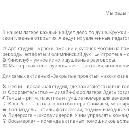
Мы рады п
В нашем лагере каждый найдет дело по душе. Кружки 
свои главные открытия. А ведут их увлеченные педаго
🎨 Арт-студия – краски, эмоции и кусочек России на п
рекорды, эстафеты и олимпийский дух. 🧩 Игротека – с
🎬 Киноклуб – умное кино и душевные разговоры.
🏗️ Мастерская конструирования – фантазия, инженери
Для самых активных! «Закрытые проекты» – эксклюзив
🎤 Песни – вокальная студия, где зажигаются новые го
🎨 Оформительство — дизайн-бюро лагеря. Здесь созд
💃 Танцы – ритм, пластика и лучшие номера для вечерн
📱 Влог-блог – школа юного блогера. Снимаем, монтиру
👑 Топ-модель – стиль, фотосессии, подиум и модные по
🔥 Лидерcore – школа лидеров. Учим управлять команд
🎯 Восьмерка+ – команда активных помощников вожат