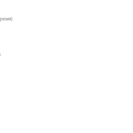
ремя)
я