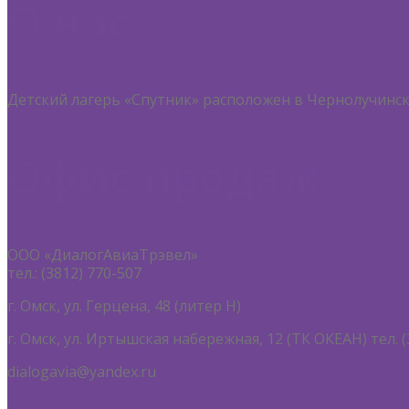
О нас
Детский лагерь «Спутник» расположен в Чернолучинск
Офис продаж
ООО «ДиалогАвиаТрэвел»
тел.: (3812) 770-507
г. Омск, ул. Герцена, 48 (литер Н)
г. Омск, ул. Иртышская набережная, 12 (ТК ОКЕАН) тел. (
dialogavia@yandex.ru