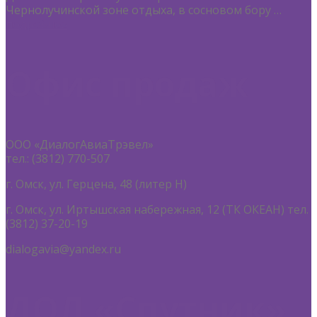
Чернолучинской зоне отдыха, в сосновом бору …
подробнее
Офис продаж
ООО «ДиалогАвиаТрэвел»
тел.: (3812) 770-507
г. Омск, ул. Герцена, 48 (литер Н)
г. Омск, ул. Иртышская набережная, 12 (ТК ОКЕАН) тел.
(3812) 37-20-19
dialogavia@yandex.ru
ДОЛ «Спутник»