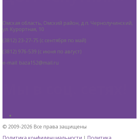
Омская область, Омский район, д.п. Чернолучинский,
ул. Курортная, 10
(3812) 23-27-75 (с сентября по май)
(3812) 976-539 (с июня по август)
e-mail: baza152@mail.ru
Мы в соц. сетях!
© 2009-2026 Все права защищены
Политика конфиденциальности
|
Политика