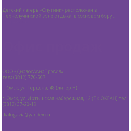
Детский лагерь «Спутник» расположен в
Чернолучинской зоне отдыха, в сосновом бору …
подробнее
Офис продаж
ООО «ДиалогАвиаТрэвел»
тел.: (3812) 770-507
г. Омск, ул. Герцена, 48 (литер Н)
г. Омск, ул. Иртышская набережная, 12 (ТК ОКЕАН) тел.
(3812) 37-20-19
dialogavia@yandex.ru