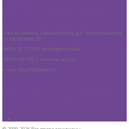
ДОЛ «Спутник»
Омская область, Омский район, д.п. Чернолучинский,
ул. Курортная, 10
(3812) 23-27-75 (с сентября по май)
(3812) 976-539 (с июня по август)
e-mail: baza152@mail.ru
Мы в соц. сетях!