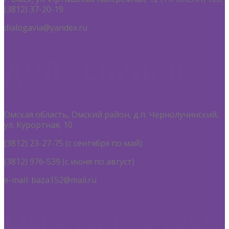
(3812) 37-20-19
dialogavia@yandex.ru
ДОЛ «Спутник»
Омская область, Омский район, д.п. Чернолучинский,
ул. Курортная, 10
(3812) 23-27-75 (с сентября по май)
(3812) 976-539 (с июня по август)
e-mail: baza152@mail.ru
Мы в соц. сетях!