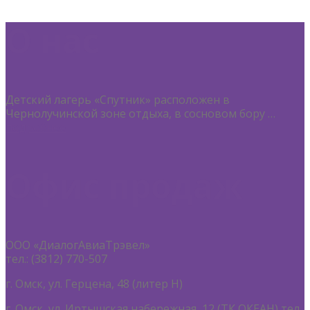
О нас
Детский лагерь «Спутник» расположен в
Чернолучинской зоне отдыха, в сосновом бору …
подробнее
Офис продаж
ООО «ДиалогАвиаТрэвел»
тел.: (3812) 770-507
г. Омск, ул. Герцена, 48 (литер Н)
г. Омск, ул. Иртышская набережная, 12 (ТК ОКЕАН) тел.