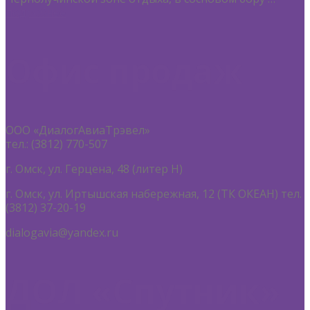
подробнее
Офис продаж
ООО «ДиалогАвиаТрэвел»
тел.: (3812) 770-507
г. Омск, ул. Герцена, 48 (литер Н)
г. Омск, ул. Иртышская набережная, 12 (ТК ОКЕАН) тел.
(3812) 37-20-19
dialogavia@yandex.ru
ДОЛ «Спутник»