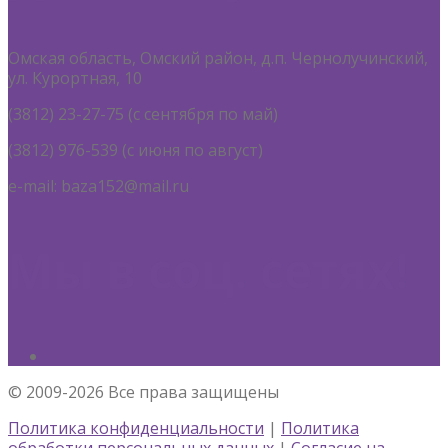
Омская область, Омский район, д.п. Чернолучинский,
ул. Курортная, 10
(3812) 23-27-75 (с сентября по май)
(3812) 976-539 (с июня по август)
e-mail: baza152@mail.ru
Мы в соц. сетях!
© 2009-2026 Все права защищены
Политика конфиденциальности
|
Политика